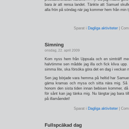
bara är att rensa landet. Tänkte att Samuel skulle
alla frön på söndag när jag kommer hem från min tj
Sparat i
Dagliga aktiviteter
|
Comm
Simning
onsdag, 22. april 2009
Kom nyss hem från Uppsala och en simträff me
halvtimme sen mådde jag illa och fick kliva upp. D
simma lite, ska försöka göra det en dag i veckan 
Sen jag började vara hemma på heltid har Samuel 
gärna kramas och mysa och sitta nära mig. Så j
honom den sista tiden innan bebisen kommer, då b
för sånt kan jag tänka mig. Nu längtar jag bara ti
på illamåendet!
Sparat i
Dagliga aktiviteter
|
Comm
Fullspcäkad dag