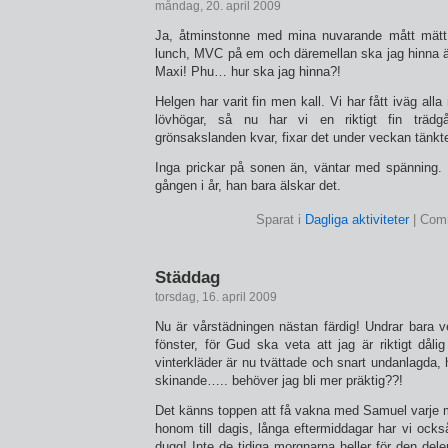
måndag, 20. april 2009
Ja, åtminstonne med mina nuvarande mått mätt!!
lunch, MVC på em och däremellan ska jag hinna ä
Maxi! Phu… hur ska jag hinna?!
Helgen har varit fin men kall. Vi har fått iväg alla
lövhögar, så nu har vi en riktigt fin träd
grönsakslanden kvar, fixar det under veckan tänkte
Inga prickar på sonen än, väntar med spänning. I
gången i år, han bara älskar det.
Sparat i
Dagliga aktiviteter
|
Comm
Städdag
torsdag, 16. april 2009
Nu är vårstädningen nästan färdig! Undrar bara 
fönster, för Gud ska veta att jag är riktigt dålig
vinterkläder är nu tvättade och snart undanlagd
skinande….. behöver jag bli mer präktig??!
Det känns toppen att få vakna med Samuel varje
honom till dagis, långa eftermiddagar har vi också
dugg! Inte de tidiga morgnarna heller för den dele