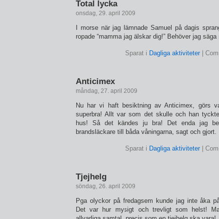
Total lycka
onsdag, 29. april 2009
I morse när jag lämnade Samuel på dagis sprang
ropade “mamma jag älskar dig!” Behöver jag säga
Sparat i
Dagliga aktiviteter
|
Comm
Anticimex
måndag, 27. april 2009
Nu har vi haft besiktning av Anticimex, görs va
superbra! Allt var som det skulle och han tyckte
hus! Så det kändes ju bra! Det enda jag be
brandsläckare till båda våningarna, sagt och gjort.
Sparat i
Dagliga aktiviteter
|
Comm
Tjejhelg
söndag, 26. april 2009
Pga olyckor på fredagsem kunde jag inte åka på 
Det var hur mysigt och trevligt som helst! M
allvarliga samtal, precis som en tjejhelg ska vara!