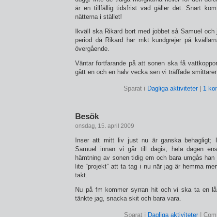
är en tillfällig tidsfrist vad gäller det. Snart
nätterna i stället!
Ikväll ska Rikard bort med jobbet så Samuel och ja
period då Rikard har mkt kundgrejer på kvällarna
övergående.
Väntar fortfarande på att sonen ska få vattkoppor
gått en och en halv vecka sen vi träffade smittare
Sparat i
Dagliga aktiviteter
|
1 ko
Besök
onsdag, 15. april 2009
Inser att mitt liv just nu är ganska behagligt
Samuel innan vi går till dagis, hela dagen ens
hämtning av sonen tidig em och bara umgås han oc
lite “projekt” att ta tag i nu när jag är hemma me
takt.
Nu på fm kommer syrran hit och vi ska ta en lå
tänkte jag, snacka skit och bara vara.
Sparat i
Dagliga aktiviteter
|
Comm