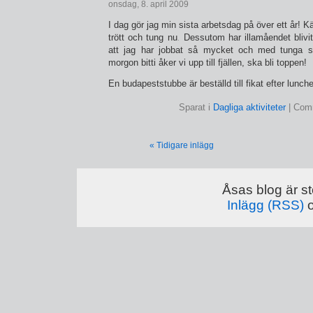
onsdag, 8. april 2009
I dag gör jag min sista arbetsdag på över ett år! Kän
trött och tung nu. Dessutom har illamåendet blivit
att jag har jobbat så mycket och med tunga s
morgon bitti åker vi upp till fjällen, ska bli toppen!
En budapeststubbe är beställd till fikat efter lunc
Sparat i
Dagliga aktiviteter
|
Comm
« Tidigare inlägg
Åsas blog är st
Inlägg (RSS)