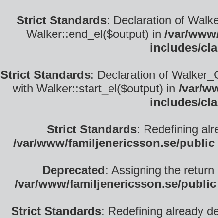
Strict Standards
: Declaration of Walk
Walker::end_el($output) in
/var/www/
includes/cl
Strict Standards
: Declaration of Walker_
with Walker::start_el($output) in
/var/w
includes/cl
Strict Standards
: Redefining alr
/var/www/familjenericsson.se/publi
Deprecated
: Assigning the return
/var/www/familjenericsson.se/publi
Strict Standards
: Redefining already d