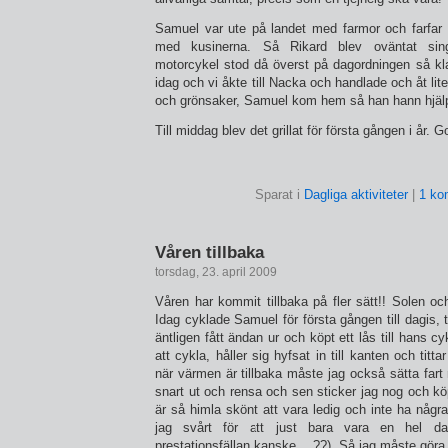
Samuel var ute på landet med farmor och farfar
med kusinerna. Så Rikard blev oväntat sing
motorcykel stod då överst på dagordningen så kla
idag och vi åkte till Nacka och handlade och åt lite
och grönsaker, Samuel kom hem så han hann hjälp
Till middag blev det grillat för första gången i år. G
Sparat i
Dagliga aktiviteter
|
1 ko
Våren tillbaka
torsdag, 23. april 2009
Våren har kommit tillbaka på fler sätt!! Solen o
Idag cyklade Samuel för första gången till dagis, 
äntligen fått ändan ur och köpt ett lås till hans cy
att cykla, håller sig hyfsat in till kanten och tittar
när värmen är tillbaka måste jag också sätta far
snart ut och rensa och sen sticker jag nog och kö
är så himla skönt att vara ledig och inte ha någ
jag svårt för att just bara vara en hel da
prestationsfällan kanske….??). Så jag måste göra