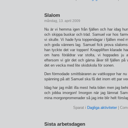
Slalom
måndag, 13. april 2009
Nu är vi hemma igen från fjällen och har idag hunn
och skippa buskar och träd. Samuel var hos farmo
vi skulle. Vi hade fyra toppendagar i fjällen med
och goda vänners lag. Samuel fick prova slalomsk
han tyckte det var toppen! Knappliften klarade ha
om hans föräldrar var stolta, vi hoppades ju a
eftersom vi gör det och gärna åker till fjällen på v
det en vecka med lite skidskola för sonen.
Den förmodade smittbäraren av vattkoppor har nu 
spänning på att Samuel ska få det inom ett par ve
Idag har jag mått illa mest hela tiden men jag beh
och jobba imorgon! Imorgon när jag lämnat Samu
mina morgonpromenader så jag inte blir helt försla
Sparat i
Dagliga aktiviteter
|
Comm
Sista arbetsdagen