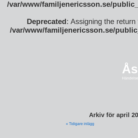
/var/www/familjenericsson.se/public
Deprecated
: Assigning the return
/var/www/familjenericsson.se/publi
Ås
Händelser
Arkiv för april 2
« Tidigare inlägg