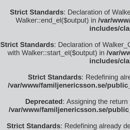
Strict Standards
: Declaration of Walk
Walker::end_el($output) in
/var/www/
includes/cl
Strict Standards
: Declaration of Walker_
with Walker::start_el($output) in
/var/w
includes/cl
Strict Standards
: Redefining alr
/var/www/familjenericsson.se/publi
Deprecated
: Assigning the return
/var/www/familjenericsson.se/publi
Strict Standards
: Redefining already d