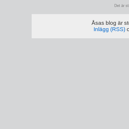
Det är s
Åsas blog är st
Inlägg (RSS)