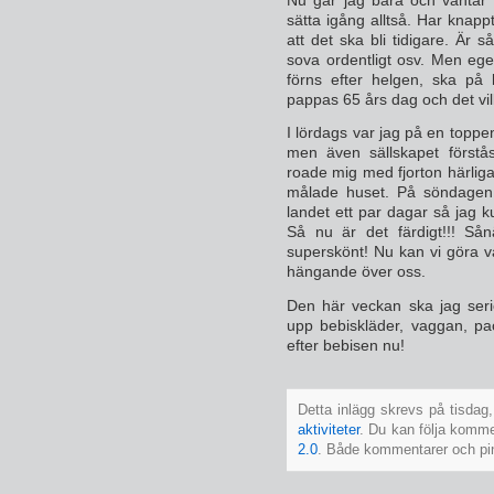
sätta igång alltså. Har knappt
att det ska bli tidigare. Är så
sova ordentligt osv. Men egent
förns efter helgen, ska på 
pappas 65 års dag och det vill
I lördags var jag på en toppe
men även sällskapet förstås.
roade mig med fjorton härlig
målade huset. På söndagen 
landet ett par dagar så jag k
Så nu är det färdigt!!! Så
superskönt! Nu kan vi göra v
hängande över oss.
Den här veckan ska jag seriö
upp bebiskläder, vaggan, pa
efter bebisen nu!
Detta inlägg skrevs på tisdag,
aktiviteter
. Du kan följa kommen
2.0
. Både kommentarer och pings