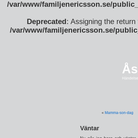
/var/www/familjenericsson.se/public
Deprecated
: Assigning the return
/var/www/familjenericsson.se/publi
Ås
Händelser
«
Mamma-son-dag
Väntar
Nu går jag bara och väntar 