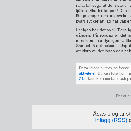
i alla fall suga ut det sista u
fjällen. Ska bli toppen! Den h
långa dagar och tokmycket 
kvar! Tycker att jag har valt e
I helgen bär det av till Tierp 
gången. På söndag är det me
men dom har tydligen vattk
Samuel få det också…. Jag ä
att klara av det innan den b
Detta inlägg skrevs på fredag,
aktiviteter
. Du kan följa kommen
2.0
. Både kommentarer och pings
Det är s
Åsas blog är st
Inlägg (RSS)