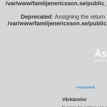
/var/www/familjenericsson.se/public
Deprecated
: Assigning the return
/var/www/familjenericsson.se/publi
Ås
Händelser
«
Måndagstrött
Vårkänslor
Nu känns det verkligen som at