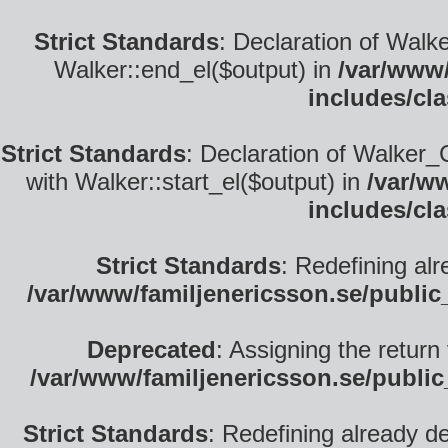
Strict Standards
: Declaration of Walk
Walker::end_el($output) in
/var/www/
includes/cl
Strict Standards
: Declaration of Walker_
with Walker::start_el($output) in
/var/w
includes/cl
Strict Standards
: Redefining alr
/var/www/familjenericsson.se/publi
Deprecated
: Assigning the return
/var/www/familjenericsson.se/publi
Strict Standards
: Redefining already d