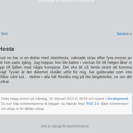
Händelser ur familjen Ericssons liv
«
Snö
Service
»
Hosta
Just nu har vi en dotter med slemhosta, vaknade strax efter fyra imorse av
tt hon satte igång. Jag hoppas hon blir bättre i veckan för till helgen åker vi
upp till fjällen med några kompisar. Det ska bli så himla skönt att komma
iväg! Tyvärr är det däremot slutåkt utför för mig, har gubbvader som inte
illåter sånt kul… tänkte i alla fall försöka mig på lite längdskidor, se om det
unkar.
Detta inlägg skrevs på måndag, 18. februari 2013 kl. 06:54 och sparat i
Uncategorized
.
Du kan följa kommentarerna till inlägget via följande feed:
RSS 2.0
. Både kommentarer
och pings är för tillfället stängt.
Det är stängt för kommentarer.