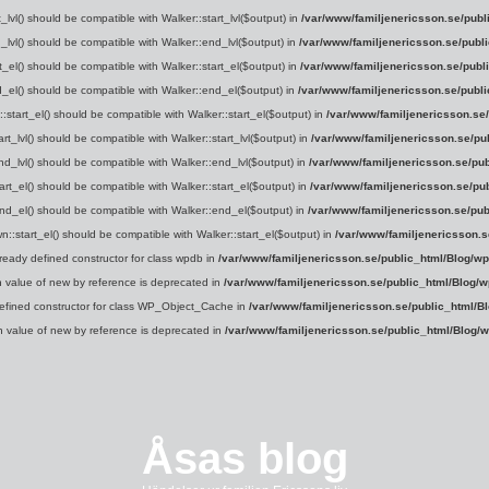
_lvl() should be compatible with Walker::start_lvl($output) in
/var/www/familjenericsson.se/publ
lvl() should be compatible with Walker::end_lvl($output) in
/var/www/familjenericsson.se/publ
t_el() should be compatible with Walker::start_el($output) in
/var/www/familjenericsson.se/publ
_el() should be compatible with Walker::end_el($output) in
/var/www/familjenericsson.se/publ
tart_el() should be compatible with Walker::start_el($output) in
/var/www/familjenericsson.se
rt_lvl() should be compatible with Walker::start_lvl($output) in
/var/www/familjenericsson.se/pu
nd_lvl() should be compatible with Walker::end_lvl($output) in
/var/www/familjenericsson.se/pub
art_el() should be compatible with Walker::start_el($output) in
/var/www/familjenericsson.se/pu
nd_el() should be compatible with Walker::end_el($output) in
/var/www/familjenericsson.se/pub
:start_el() should be compatible with Walker::start_el($output) in
/var/www/familjenericsson.s
lready defined constructor for class wpdb in
/var/www/familjenericsson.se/public_html/Blog/wp
rn value of new by reference is deprecated in
/var/www/familjenericsson.se/public_html/Blog/w
defined constructor for class WP_Object_Cache in
/var/www/familjenericsson.se/public_html/B
rn value of new by reference is deprecated in
/var/www/familjenericsson.se/public_html/Blog/w
Åsas blog